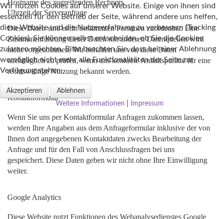
Hostname des zugreifenden Rechners
Wir nutzen Cookies auf unserer Website. Einige von ihnen sind
Uhrzeit der Serveranfrage
essenziell für den Betrieb der Seite, während andere uns helfen,
diese Website und die Nutzererfahrung zu verbessern (Tracking
Diese Daten sind nicht bestimmten Personen zuordenbar. Eine
Cookies). Sie können selbst entscheiden, ob Sie die Cookies
Zusammenführung dieser Daten mit anderen Datenquellen wird
zulassen möchten. Bitte beachten Sie, dass bei einer Ablehnung
nicht vorgenommen. Wir behalten uns vor, diese Daten
womöglich nicht mehr alle Funktionalitäten der Seite zur
nachträglich zu prüfen, wenn uns konkrete Anhaltspunkte für eine
Verfügung stehen.
rechtswidrige Nutzung bekannt werden.
Akzeptieren
Ablehnen
Kontaktformular
Weitere Informationen
|
Impressum
Wenn Sie uns per Kontaktformular Anfragen zukommen lassen,
werden Ihre Angaben aus dem Anfrageformular inklusive der von
Ihnen dort angegebenen Kontaktdaten zwecks Bearbeitung der
Anfrage und für den Fall von Anschlussfragen bei uns
gespeichert. Diese Daten geben wir nicht ohne Ihre Einwilligung
weiter.
Google Analytics
Diese Website nutzt Funktionen des Webanalysedienstes Google