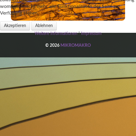
womöglich nicht mehr alle Funktionalitäten der Seite zur
Verfügung stehen.
Akzeptieren
Ablehnen
Weitere Informationen
|
Impressum
© 2026
MIKROMAKRO